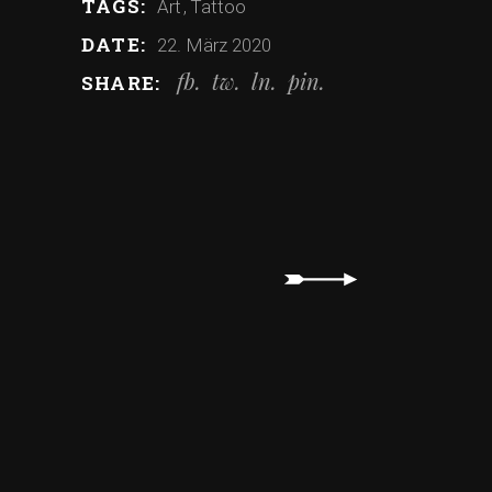
TAGS:
Art
Tattoo
DATE:
22. März 2020
fb
tw
ln
pin
SHARE: