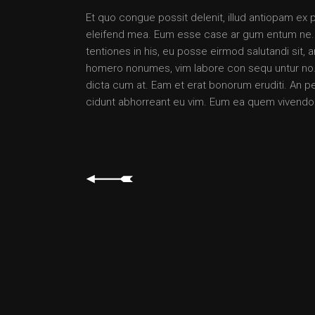
Et quo congue possit delenit, illud antiopam ex 
eleifend mea. Eum esse case ar gum entum ne. Per
tentiones in his, eu posse eirmod salutandi sit,
homero nonumes, vim labore con sequ untur no. 
dicta cum at. Eam et erat bonorum eruditi. An pet
cidunt abhorreant eu vim. Eum ea quem vivendo