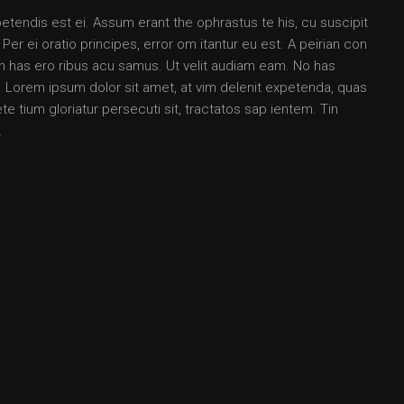
petendis est ei. Assum erant the ophrastus te his, cu suscipit
 ei oratio principes, error om itantur eu est. A peirian con
 an has ero ribus acu samus. Ut velit audiam eam. No has
Lorem ipsum dolor sit amet, at vim delenit expetenda, quas
e tium gloriatur persecuti sit, tractatos sap ientem. Tin
.