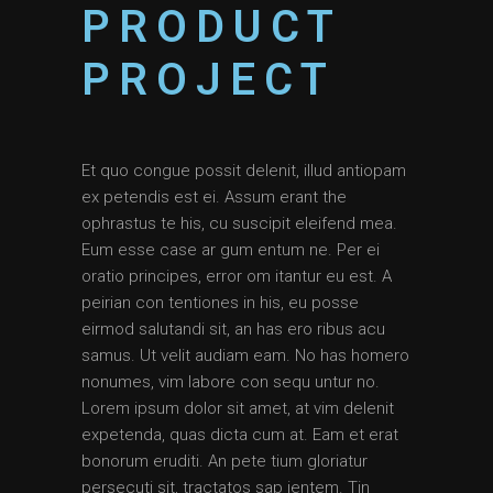
PRODUCT
PROJECT
Et quo congue possit delenit, illud antiopam
ex petendis est ei. Assum erant the
ophrastus te his, cu suscipit eleifend mea.
Eum esse case ar gum entum ne. Per ei
oratio principes, error om itantur eu est. A
peirian con tentiones in his, eu posse
eirmod salutandi sit, an has ero ribus acu
samus. Ut velit audiam eam. No has homero
nonumes, vim labore con sequ untur no.
Lorem ipsum dolor sit amet, at vim delenit
expetenda, quas dicta cum at. Eam et erat
bonorum eruditi. An pete tium gloriatur
persecuti sit, tractatos sap ientem. Tin